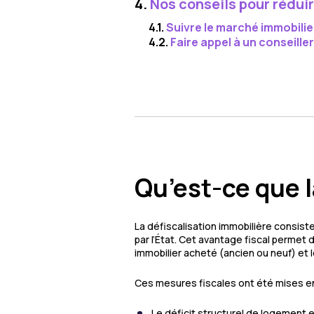
4.
Nos conseils pour réduir
4.1.
Suivre le marché immobilie
4.2.
Faire appel à un conseille
Qu’est-ce que l
La défiscalisation immobilière consiste
par l’État. Cet avantage fiscal permet d
immobilier acheté (ancien ou neuf) et le 
Ces mesures fiscales ont été mises en 
Le déficit structurel de logement e