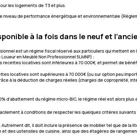
pour les logements de T3 et plus.
 le niveau de performance énergétique et environnementale (Régl
ponible à la fois dans le neuf et l’anci
onnel est un régime fiscal réservé aux particuliers qui mettent en 
de Loueur en Meublé Non Professionnel 5LMNP) :
es recettes locatives sont inférieures à 70 000€, et permet de bénéfi
cettes locatives sont supérieures à 70 000€ (ou sur option peu impor
râce à la déduction de charges réelles (charges de copropriété, inté
0% d’abattement du régime micro-BIC, le régime réel est alors plus
facilement à conditions de respecter les quelques critères suivants 
 Autrement dit, il doit inclure la présence de mobilier tel que de la 
le et des ustensiles de cuisine, ainsi que des étagères de rangemen