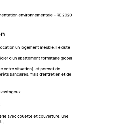
ementation environnementale – RE 2020
en
location un logement meublé. Il existe
cier d’un abattement forfaitaire global
te votre situation), et permet de
rêts bancaires, frais d’entretien et de
 avantageux.
:
literie avec couette et couverture, une
t ;