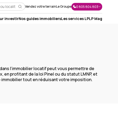
Vendez votre terrain
Le Groupe
0 805 804 803
r investir
Nos guides immobiliers
Les services LP
LP Mag
J'envoie un message
J'appelle un conseiller
ans l’immobilier locatif peut vous permettre de
, en profitant de la loi Pinel ou du statut LMNP, et
e immobilier tout en réduisant votre imposition.
Je suis rappelé(e)
Je prends RDV