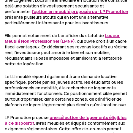
Si le Logement Locatif Intermédiaire en location nue constitue
déjà une solution d’investissement sécurisante et
performante,
l’option en meublé proposée par LP Promotion
présente plusieurs atouts qui en font une alternative
particulièrement intéressante pour les investisseurs.
Elle permet notamment de bénéficier du statut de
Loueur
Meublé Non Professionnel (LMNP)
, qui ouvre droit à un cadre
fiscal avantageux. En déclarant ses revenus locatifs au régime
réel, l’investisseur peut amortir le bien et son mobilier,
réduisant ainsi la base imposable et améliorant la rentabilité
nette de l’opération.
Le LLI meublé répond également à une demande locative
spécifique, portée par les jeunes actifs, les étudiants ou les
professionnels en mobilité, à la recherche de logements
immédiatement fonctionnels. Ce positionnement ciblé permet
surtout d’optimiser, dans certaines zones, de bénéficier de
plafonds de loyers légèrement plus élevés qu’en location nue.
LP Promotion propose
une sélection de logements éligibles
à ce dispositif
, livrés meublés et équipés conformément aux
exigences réglementaires. Cette offre clé-en-main permet