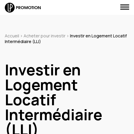
Accueil
>
Acheter pour investir
>
Investir en Logement Locatif
Intermédiaire (LLI)
J'envoie un message
Investir en
J'appelle un conseiller
Logement
Je suis rappelé(e)
Locatif
Intermédiaire
Je prends RDV
(LLI)