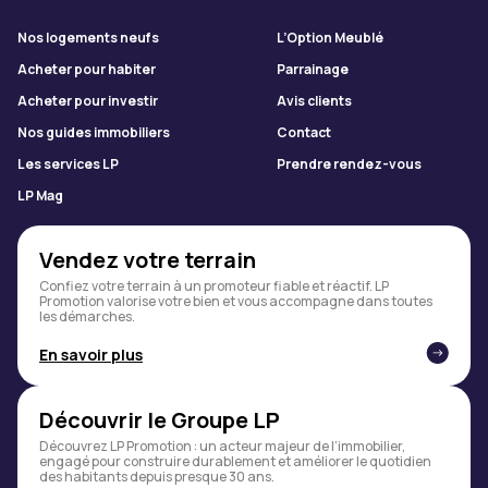
Nos logements neufs
L’Option Meublé
Acheter pour habiter
Parrainage
Acheter pour investir
Avis clients
Nos guides immobiliers
Contact
Les services LP
Prendre rendez-vous
LP Mag
Vendez votre terrain
Confiez votre terrain à un promoteur fiable et réactif. LP
Promotion valorise votre bien et vous accompagne dans toutes
les démarches.
En savoir plus
Découvrir le Groupe LP
Découvrez LP Promotion : un acteur majeur de l’immobilier,
engagé pour construire durablement et améliorer le quotidien
des habitants depuis presque 30 ans.