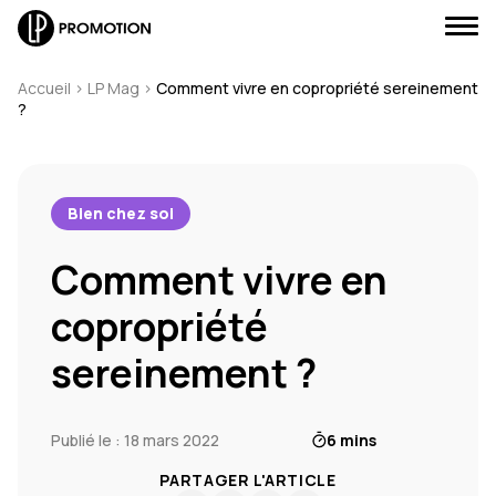
Accueil
>
LP Mag
>
Comment vivre en copropriété sereinement
?
J'envoie un message
Bien chez soi
Comment vivre en
J'appelle un conseiller
copropriété
Je suis rappelé(e)
sereinement ?
Je prends RDV
Publié le : 18 mars 2022
6 mins
PARTAGER L'ARTICLE