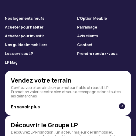
Nos logements neufs
L’Option Meublé
Acheter pour habiter
Parrainage
Acheter pour investir
Avis clients
Nos guides immobiliers
Contact
Les services LP
Prendre rendez-vous
LP Mag
Vendez votre terrain
Confiez votre terrain à un promoteur fiable et réactif. LP
Promotion valorise votre bien et vous accompagne dans toutes
les démarches.
En savoir plus
Découvrir le Groupe LP
Découvrez LP Promotion : un acteur majeur de l’immobilier,