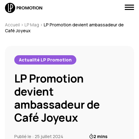
Accueil
>
LP Mag
>
LP Promotion devient ambassadeur de
Café Joyeux
J'envoie un message
Actualité LP Promotion
LP Promotion
J'appelle un conseiller
devient
Je suis rappelé(e)
ambassadeur de
Je prends RDV
Café Joyeux
Publié le : 25 juillet 2024
2 mins