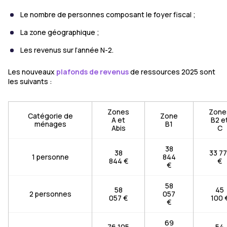
Le nombre de personnes composant le foyer fiscal ;
La zone géographique ;
Les revenus sur l’année N-2.
Les nouveaux
plafonds de revenus
de ressources 2025 sont
les suivants :
Zones
Zone
Catégorie de
Zone
A et
B2 e
ménages
B1
Abis
C
38
38
33 77
1 personne
844
844 €
€
€
58
58
45
2 personnes
057
057 €
100 
€
69
76 105
54