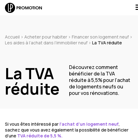
Accueil
>
Acheter pour habiter
>
Financer son logement neuf
>
Les aides à l’achat dans l’immobilier neuf
>
La TVA réduite
J'envoie un message
La TVA
Découvrez comment
bénéficier de la TVA
J'appelle un conseiller
réduite à 5,5% pour l’achat
réduite
de logements neufs ou
Je suis rappelé(e)
pour vos rénovations.
Je prends RDV
Si vous êtes intéressé par
l’achat d’un logement neuf
,
sachez que vous avez également la possibilité de bénéficier
d’une
TVA réduite de 5,5 %.