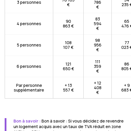
3 personnes
786
€
235 
€
83
90
65
4 personnes
594
863 €
476 
€
98
108
77
5 personnes
956
107 €
023 
€
111
121
86
6 personnes
359
650 €
805 
€
+ 12
Par personne
+ 13
+ 9
408
supplémentaire
557 €
683 
€
Bon à savoir :
Bon à savoir : Si vous décidez de revendre
un logement acquis avec un taux de TVA réduit en zone