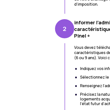
d’imposition.
informer l’admi
2
caractéristiqu
Pinel +
Vous devez téléchar
caractéristiques de
(6 ou 9 ans). Voici 
Indiquez vos in
Sélectionnez le d
Renseignez l’ad
Précisez la natur
logements acqui
l’état futur d’a