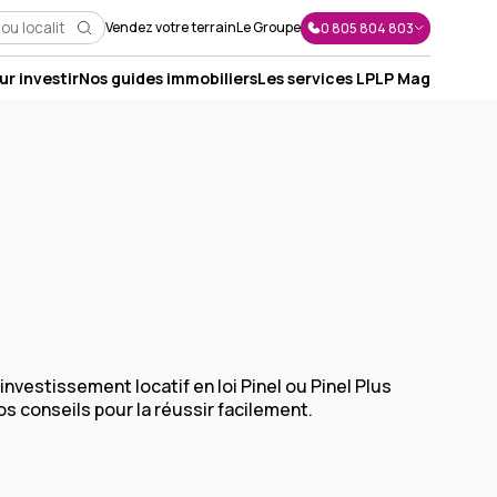
Vendez votre terrain
Le Groupe
0 805 804 803
r investir
Nos guides immobiliers
Les services LP
LP Mag
J'envoie un message
J'appelle un conseiller
Je suis rappelé(e)
investissement locatif en loi Pinel ou Pinel Plus
Je prends RDV
s conseils pour la réussir facilement.