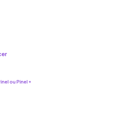
cer
nel ou Pinel +