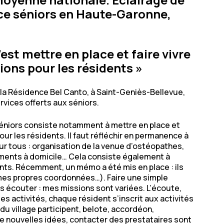
nce séniors en Haute-Garonne,
est mettre en place et faire vivre
ions pour les résidents »
 la Résidence Bel Canto, à Saint-Geniès-Bellevue,
rvices offerts aux séniors.
éniors consiste notamment à mettre en place et
pour les résidents. Il faut réfléchir en permanence à
ur tous : organisation de la venue d’ostéopathes,
aments à domicile…
Cela consiste également à
nts. Récemment, un mémo a été mis en place : ils
 mes propres coordonnées…). Faire une simple
s écouter : mes missions sont variées. L’écoute,
s activités, chaque résident s’inscrit aux activités
 du village participent, belote, accordéon,
 de nouvelles idées, contacter des prestataires sont