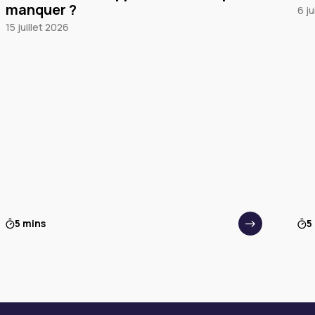
manquer ?
6 ju
15 juillet 2026
5 mins
5