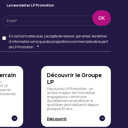
La newsletter LP Promotion
En cochant cette case, j'accepte de recevoir, par email, les lettres
d'information ainsi que des propositions commerciales de la part
*
de LP Promotion.
errain
Découvrir le Groupe
LP
un
f. LP
Découvrez LP Promotion : un
bien et
acteur majeur de l’immobilier,
outes les
engagé pour construire
durablement et améliorer le
quotidien des habitants depuis
presque 30 ans.
Découvrir