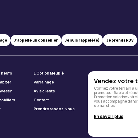
J'appelle un conseiller
sage
Je suis rappelé(e)
Je prends RDV
 neufs
L’Option Meublé
Vendez votre t
abiter
Parrainage
Confiez votre terrain à 
nvestir
Avis clients
promoteur fiable et réacti
Promotion valorise votre 
obiliers
Contact
vous accompagne dans t
démarches.
P
Prendre rendez-vous
En savoir plus