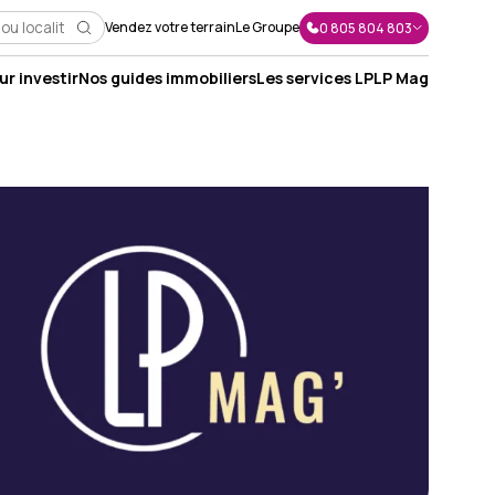
Vendez votre terrain
Le Groupe
0 805 804 803
r investir
Nos guides immobiliers
Les services LP
LP Mag
J'envoie un message
J'appelle un conseiller
Je suis rappelé(e)
Je prends RDV