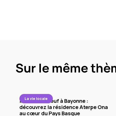
Sur le même thè
La vie locale
Immobilier neuf à Bayonne :
découvrez la résidence Aterpe Ona
au cœur du Pays Basque