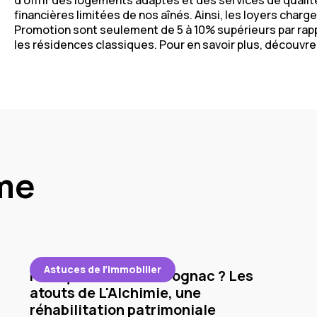
d’offrir des logements adaptés et des services de qualité
financières limitées de nos aînés. Ainsi, les loyers cha
Promotion sont seulement de 5 à 10% supérieurs par rap
les résidences classiques. Pour en savoir plus, découvr
me
Astuces de l’immobilier
Pourquoi investir à Cognac ? Les
atouts de L'Alchimie, une
réhabilitation patrimoniale