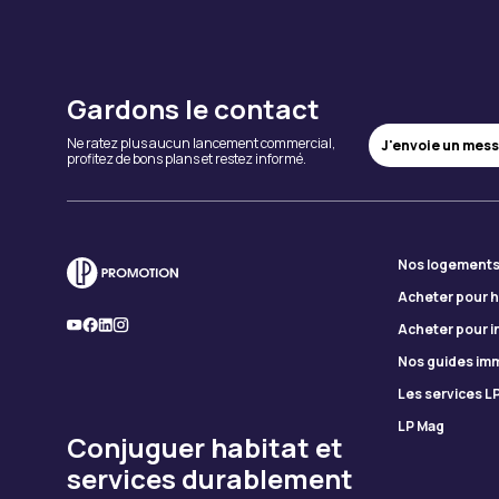
Gardons le contact
Ne ratez plus aucun lancement commercial,
J'envoie un mes
profitez de bons plans et restez informé.
Nos logements
Acheter pour h
Acheter pour i
Nos guides imm
Les services L
LP Mag
Conjuguer habitat et
services durablement