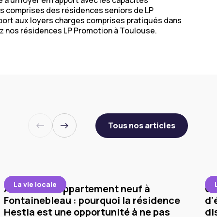
 à un loyer en rapport avec les capacités
rges comprises des résidences seniors de LP
port aux loyers charges comprises pratiqués dans
ez
nos résidences LP Promotion à Toulouse
.
Tous nos articles
La vie locale
Acheter un appartement neuf à
Co
Fontainebleau : pourquoi la résidence
d'
Hestia est une opportunité à ne pas
di