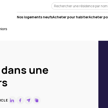
Nos logements neufs
Acheter pour habiter
Acheter pou
niors
e dans une
rs
ICLE