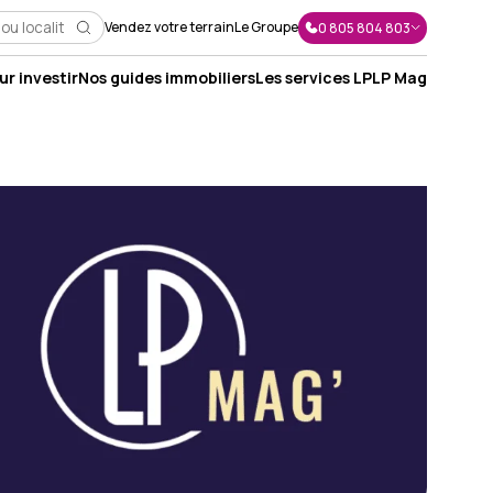
Vendez votre terrain
Le Groupe
0 805 804 803
r investir
Nos guides immobiliers
Les services LP
LP Mag
J'envoie un message
J'appelle un conseiller
Je suis rappelé(e)
Je prends RDV