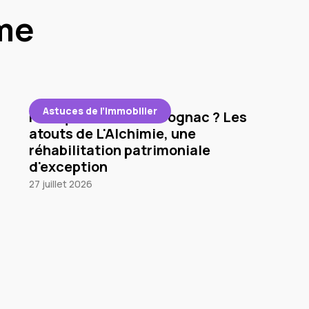
me
Astuces de l’immobilier
Pourquoi investir à Cognac ? Les
atouts de L'Alchimie, une
réhabilitation patrimoniale
d'exception
27 juillet 2026