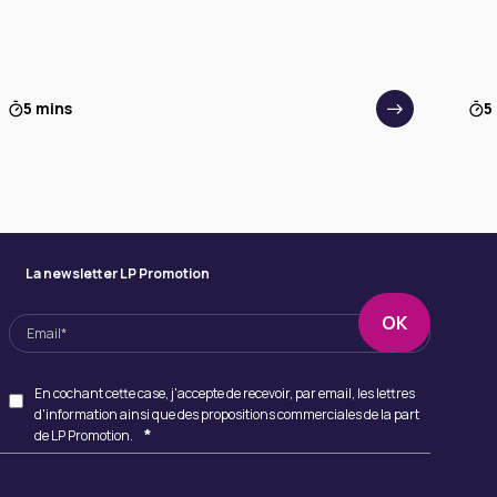
5 mins
5
La newsletter LP Promotion
En cochant cette case, j'accepte de recevoir, par email, les lettres
d'information ainsi que des propositions commerciales de la part
*
de LP Promotion.