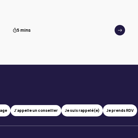
5 mins
J'appelle un conseiller
sage
Je suis rappelé(e)
Je prends RDV