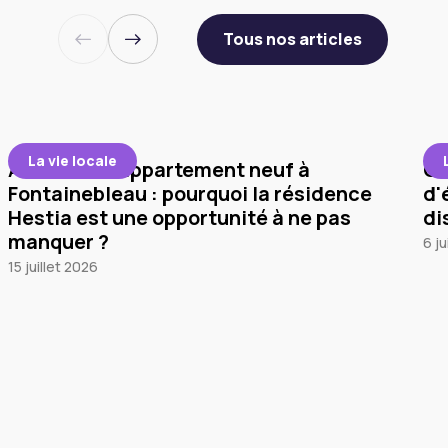
Tous nos articles
La vie locale
Acheter un appartement neuf à
Co
Fontainebleau : pourquoi la résidence
d'
Hestia est une opportunité à ne pas
di
manquer ?
6 ju
15 juillet 2026