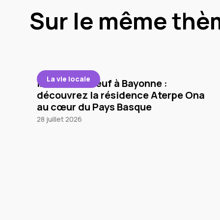
Sur le même thè
La vie locale
Immobilier neuf à Bayonne :
découvrez la résidence Aterpe Ona
au cœur du Pays Basque
28 juillet 2026