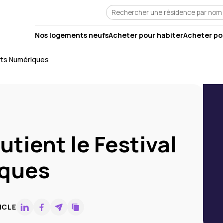
Nos logements neufs
Acheter pour habiter
Acheter pou
Arts Numériques
tient le Festival
iques
ICLE