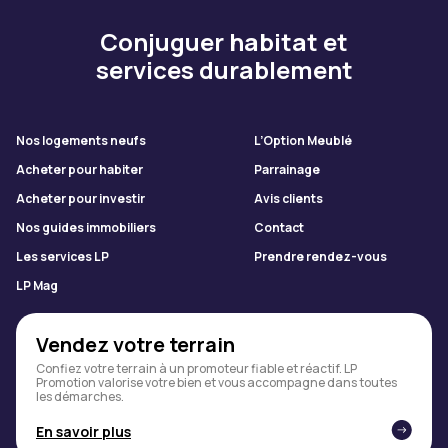
Conjuguer habitat et
services durablement
Nos logements neufs
L’Option Meublé
Acheter pour habiter
Parrainage
Acheter pour investir
Avis clients
Nos guides immobiliers
Contact
Les services LP
Prendre rendez-vous
LP Mag
Vendez votre terrain
Confiez votre terrain à un promoteur fiable et réactif. LP
Promotion valorise votre bien et vous accompagne dans toutes
les démarches.
En savoir plus