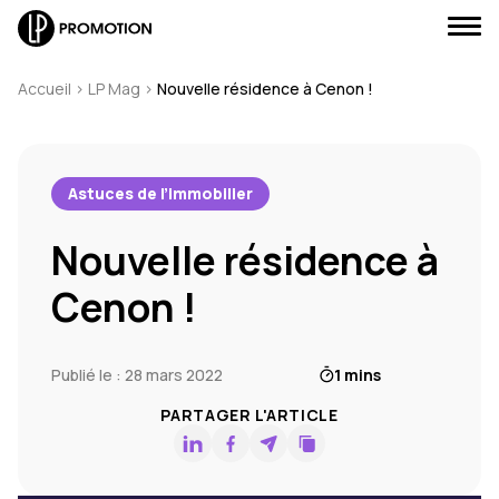
Accueil
>
LP Mag
>
Nouvelle résidence à Cenon !
Astuces de l’immobilier
J'envoie un message
Nouvelle résidence à
J'appelle un conseiller
Cenon !
Je suis rappelé(e)
Publié le : 28 mars 2022
1 mins
Je prends RDV
PARTAGER L'ARTICLE