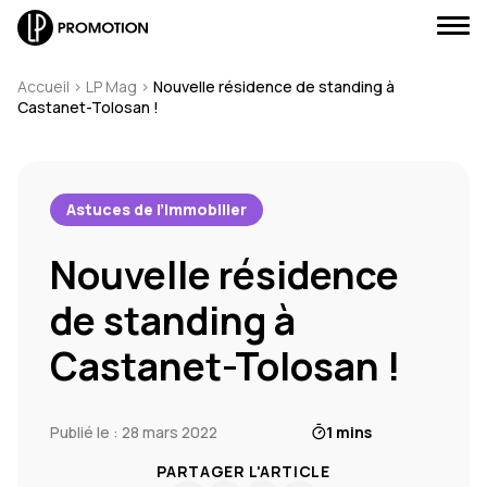
Accueil
>
LP Mag
>
Nouvelle résidence de standing à
Castanet-Tolosan !
J'envoie un message
Astuces de l’immobilier
Nouvelle résidence
J'appelle un conseiller
de standing à
Je suis rappelé(e)
Castanet-Tolosan !
Je prends RDV
Publié le : 28 mars 2022
1 mins
PARTAGER L'ARTICLE