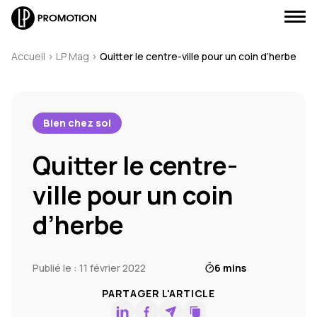
Accueil
>
LP Mag
>
Quitter le centre-ville pour un coin d’herbe
Bien chez soi
J'envoie un message
Quitter le centre-
J'appelle un conseiller
ville pour un coin
Je suis rappelé(e)
d’herbe
Je prends RDV
Publié le : 11 février 2022
6 mins
PARTAGER L'ARTICLE