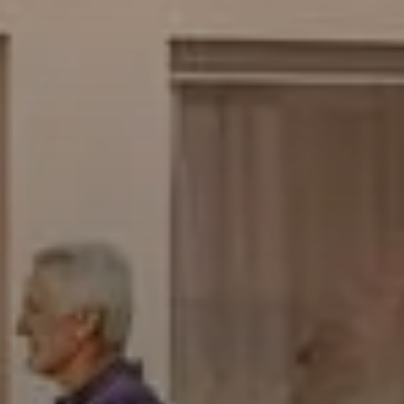
Civ
N
Civilité
Pr
Nom
*
Em
Prénom
Nu
Email
*