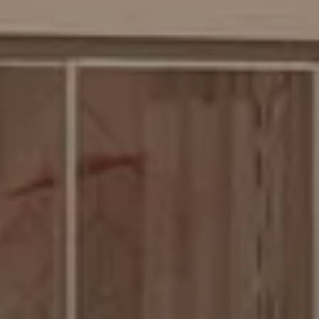
ilité
*
om
*
*
énom
*
ail
*
*
méro de téléphone
*