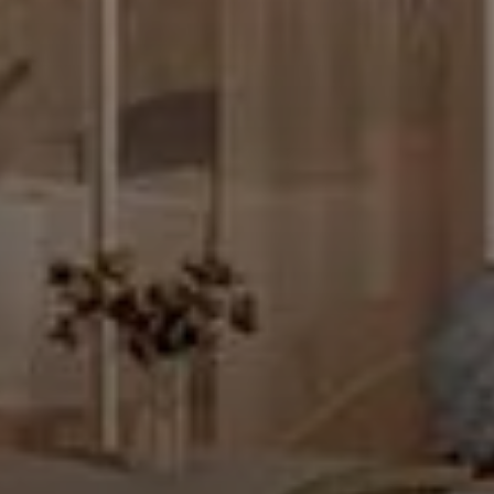
jet de votre message
*
de téléphone
*
ssage
nt cette case, j'accepte de recevoir, par email, téléphone ou SMS, les lettres d'infor
 propositions commerciales de la part de LP Promotion.
En cochant cette case, j'accepte de recevoir, par email, téléphone ou SMS, les lettres
d'information ainsi que des propositions commerciales de la part de LP Promotion.