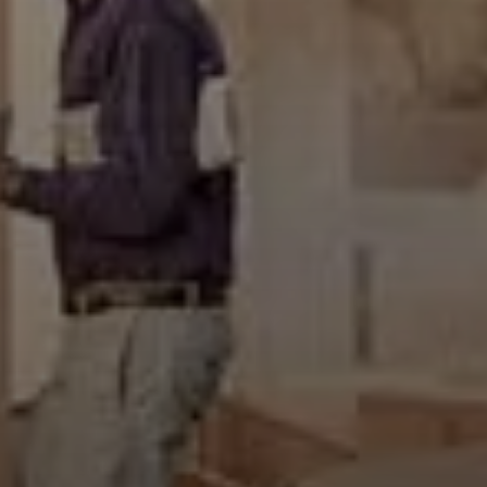
Ob
Numéro 
Me
En cocha
que des