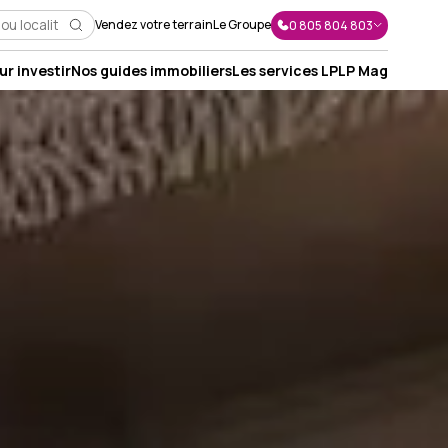
Vendez votre terrain
Le Groupe
0 805 804 803
r investir
Nos guides immobiliers
Les services LP
LP Mag
J'envoie un message
J'appelle un conseiller
Je suis rappelé(e)
Je prends RDV