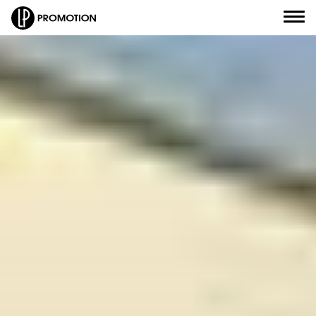
Civilité
*
Nom
*
J'envoie un message
Prénom
*
J'appelle un conseiller
Email
*
Je suis rappelé(e)
Numéro de téléphone
*
Je prends RDV
Objet de votre message
*