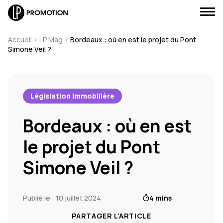
Accueil
>
LP Mag
>
Bordeaux : où en est le projet du Pont
Simone Veil ?
J'envoie un message
Législation immobilière
Bordeaux : où en est
J'appelle un conseiller
le projet du Pont
Je suis rappelé(e)
Simone Veil ?
Je prends RDV
Publié le : 10 juillet 2024
4 mins
PARTAGER L'ARTICLE