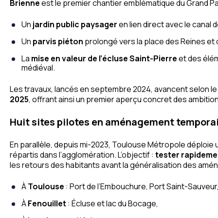
Brienne
est le premier chantier emblématique du Grand Parc 
Un
jardin public paysager
en lien direct avec le canal 
Un
parvis piéton
prolongé vers la place des Reines et 
La
mise en valeur de l’écluse Saint-Pierre
et des élém
médiéval.
Les travaux, lancés en septembre 2024, avancent selon le 
2025
, offrant ainsi un premier aperçu concret des ambitions
Huit sites pilotes en aménagement tempora
En parallèle, depuis mi-2023, Toulouse Métropole déploie 
répartis dans l’agglomération. L’objectif :
tester rapidem
les retours des habitants avant la généralisation des amé
À
Toulouse
: Port de l’Embouchure, Port Saint-Sauveur,
À
Fenouillet
: Écluse et lac du Bocage,