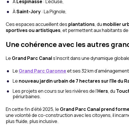
À
Lespinasse
: L’écluse,
À
Saint-Jory
: La Pignole,
Ces espaces accueillent des
plantations
, du
mobilier ur
sportives ou artistiques
, et permettent aux habitants d
Une cohérence avec les autres grands
Le
Grand Parc Canal
s’inscrit dans une dynamique global
Le
Grand Parc Garonne
et ses 32 km d’aménagements 
Le
nouveau jardin urbain de 7 hectares sur l’île du 
Les projets en cours sur les rivières de l’
Hers
, du
Touc
périurbaines.
En cette fin d’été 2025, le
Grand Parc Canal prend form
une volonté de co-construction avec les citoyens, il incarne
plus fluide, plus inclusive.