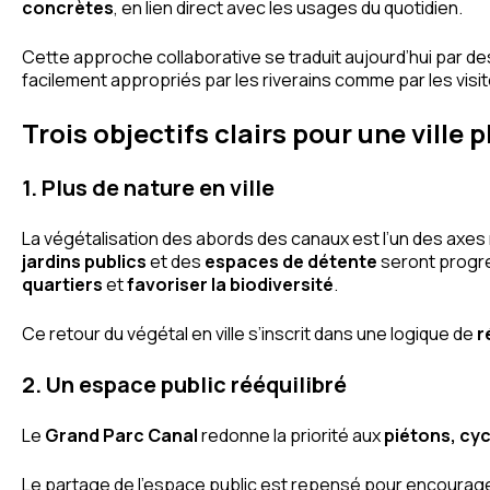
concrètes
, en lien direct avec les usages du quotidien.
Cette approche collaborative se traduit aujourd’hui par d
facilement appropriés par les riverains comme par les visit
Trois objectifs clairs pour une ville 
1. Plus de nature en ville
La végétalisation des abords des canaux est l’un des axes
jardins publics
et des
espaces de détente
seront progr
quartiers
et
favoriser la biodiversité
.
Ce retour du végétal en ville s’inscrit dans une logique de
r
2. Un espace public rééquilibré
Le
Grand Parc Canal
redonne la priorité aux
piétons, cy
Le partage de l’espace public est repensé pour encourag