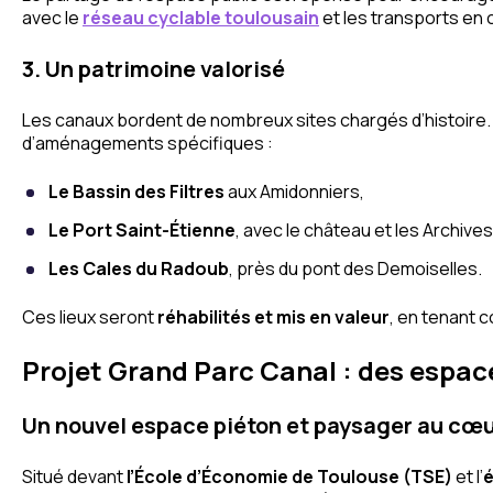
avec le
réseau cyclable toulousain
et les transports en
3. Un patrimoine valorisé
Les canaux bordent de nombreux sites chargés d’histoire. 
d’aménagements spécifiques :
Le Bassin des Filtres
aux Amidonniers,
Le Port Saint-Étienne
, avec le château et les Archives
Les Cales du Radoub
, près du pont des Demoiselles.
Ces lieux seront
réhabilités et mis en valeur
, en tenant 
Projet Grand Parc Canal : des espac
Un nouvel espace piéton et paysager au cœ
Situé devant
l’École d’Économie de Toulouse (TSE)
et l’
é