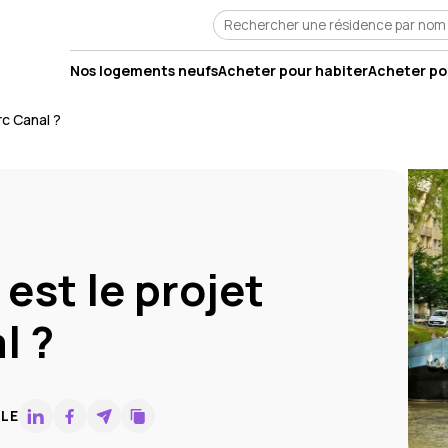
Nos logements neufs
Acheter pour habiter
Acheter pou
rc Canal ?
est le projet
l ?
CLE