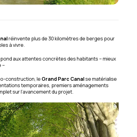
nal
réinvente plus de 30 kilomètres de berges pour
es à vivre.
épond aux attentes concrètes des habitants –
mieux
e
–
co-construction, le
Grand Parc Canal
se matérialise
imentations temporaires, premiers aménagements
omplet sur l’avancement du projet.