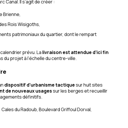
Canal. Il s’agit de créer :
de Brienne,
des Rois Wisigoths,
ents patrimoniaux du quartier, dont le rempart
calendrier prévu. La
livraison est attendue d’ici fin
 du projet à l’échelle du centre-ville.
ire
un
dispositif d’urbanisme tactique
sur huit sites
ent de nouveaux usages
sur les berges et recueillir
nagements définitifs.
 Cales du Radoub, Boulevard Griffoul Dorval,