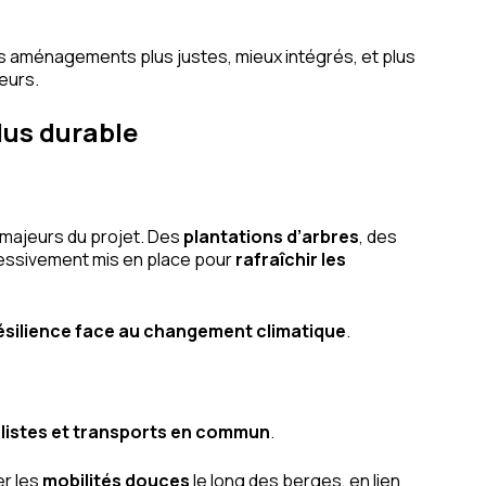
es aménagements plus justes, mieux intégrés, et plus
eurs.
plus durable
 majeurs du projet. Des
plantations d’arbres
, des
essivement mis en place pour
rafraîchir les
ésilience face au changement climatique
.
clistes et transports en commun
.
er les
mobilités douces
le long des berges, en lien