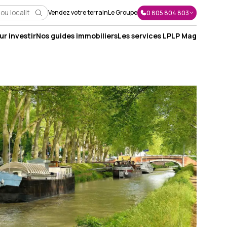
Vendez votre terrain
Le Groupe
0 805 804 803
r investir
Nos guides immobiliers
Les services LP
LP Mag
J'envoie un message
J'appelle un conseiller
Je suis rappelé(e)
Je prends RDV