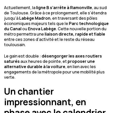
Actuellement, la
ligne B s’arrête à Ramonville
, au sud
de Toulouse. Grâce à ce prolongement, elle s’étendra
jusqu’à
Labège Madron
, en traversant des pôles
économiques majeurs tels que le
Parc technologique
du Canal
ou
Enova Labège
. Cette nouvelle portion du
métro permettra une
liaison directe, rapide et fiable
entre ces zones d’activité et le reste du réseau
toulousain.
Le gain est double :
désengorger les axes routiers
saturés
aux heures de pointe, et
proposer une
alternative durable à la voiture
, en lien avec les
engagements de la métropole pour une mobilité plus
verte.
Un chantier
impressionnant, en
phase avec le calendrier