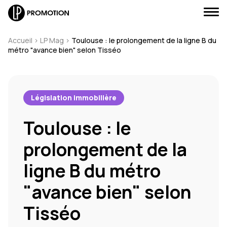
Accueil
>
LP Mag
>
Toulouse : le prolongement de la ligne B du
métro "avance bien" selon Tisséo
J'envoie un message
Législation immobilière
Toulouse : le
J'appelle un conseiller
prolongement de la
Je suis rappelé(e)
ligne B du métro
Je prends RDV
"avance bien" selon
Tisséo