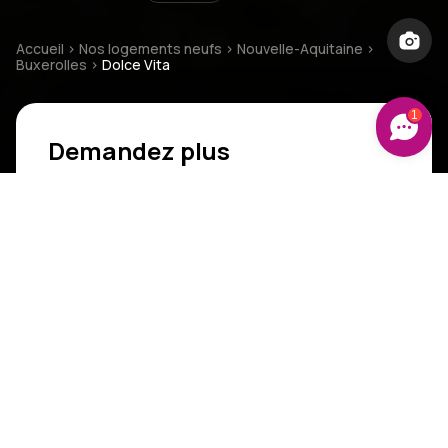
Accueil
>
Nos logements neufs
>
Nouvelle-Aquitaine
>
Buxerolles
>
Dolce Vita
1
Demandez plus
d'informations
Civilité
*
Nom
*
Prénom
*
Email
*