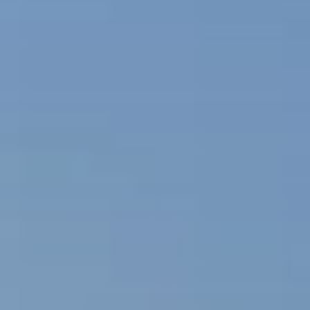
Message
En cochant cette case, j'accepte de recevoir, par email, téléphone
ou SMS, les lettres d'information ainsi que des propositions
commerciales de la part de LP Promotion.