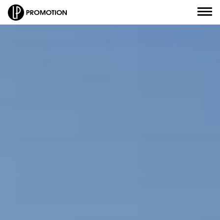
Civilité
*
Nom
*
J'envoie un message
Prénom
*
J'appelle un conseiller
Email
*
Je suis rappelé(e)
Numéro de téléphone
*
Je prends RDV
Objet de votre message
*