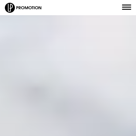
Civilité
*
Nom
*
J'envoie un message
Prénom
*
J'appelle un conseiller
Email
*
Je suis rappelé(e)
Numéro de téléphone
*
Je prends RDV
Objet de votre message
*