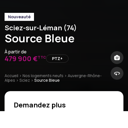
Nouveauté
Sciez-sur-Léman (74)
Source Bleue
À partir de
479 900 €
TTC
PTZ+
Accueil
>
Nos logements neufs
>
Auvergne-Rhône-
Alpes
>
Sciez
>
Source Bleue
Demandez plus
d'informations
Civilité
*