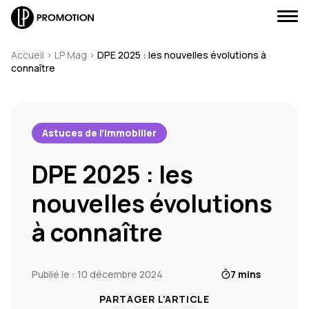
Accueil
>
LP Mag
>
DPE 2025 : les nouvelles évolutions à
connaître
J'envoie un message
Astuces de l’immobilier
DPE 2025 : les
J'appelle un conseiller
nouvelles évolutions
Je suis rappelé(e)
à connaître
Je prends RDV
Publié le : 10 décembre 2024
7 mins
PARTAGER L'ARTICLE