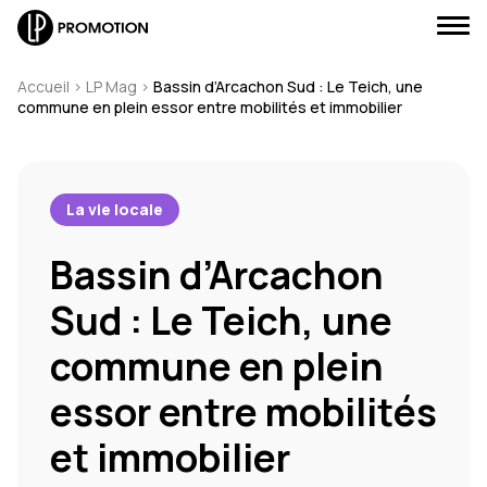
Accueil
>
LP Mag
>
Bassin d’Arcachon Sud : Le Teich, une
commune en plein essor entre mobilités et immobilier
J'envoie un message
La vie locale
Bassin d’Arcachon
J'appelle un conseiller
Sud : Le Teich, une
Je suis rappelé(e)
commune en plein
Je prends RDV
essor entre mobilités
et immobilier