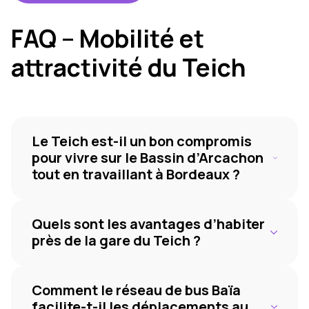
FAQ – Mobilité et
attractivité du Teich
Le Teich est-il un bon compromis
pour vivre sur le Bassin d’Arcachon
tout en travaillant à Bordeaux ?
Oui. Grâce à la gare TER du Teich, Bordeaux
Saint-Jean est accessible en moins de 40
Quels sont les avantages d’habiter
minutes. Cette desserte régulière permet aux
près de la gare du Teich ?
actifs de profiter du cadre de vie du Bassin
d’Arcachon Sud tout en conservant une bonne
Vivre à proximité de la gare facilite les
connexion avec la métropole bordelaise.
déplacements quotidiens vers Bordeaux et
Comment le réseau de bus Baïa
Arcachon, réduit la dépendance à la voiture et
facilite-t-il les déplacements au