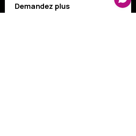
Demandez plus
d'informations
Civilité
*
Nom
*
Prénom
*
Email
*
Numéro de téléphone
*
Objet de votre message
*