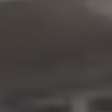
Civilité
*
Nom
*
Prénom
*
Email
*
Numéro de téléphone
*