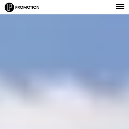
Civilité
*
Nom
*
J'envoie un message
Prénom
*
J'appelle un conseiller
Email
*
Je suis rappelé(e)
Numéro de téléphone
*
Je prends RDV
Objet de votre message
*