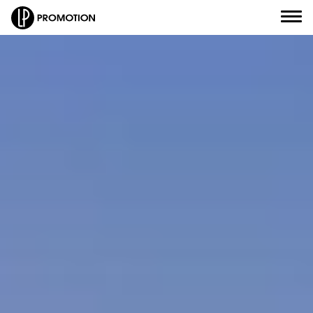
Civilité
*
Nom
*
J'envoie un message
Prénom
*
J'appelle un conseiller
Email
*
Je suis rappelé(e)
Numéro de téléphone
*
Je prends RDV
Objet de votre message
*