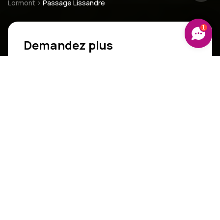
Lormont
>
Passage Lissandre
1
Demandez plus
d'informations
Civilité
*
Nom
*
Prénom
*
Email
*
Numéro de téléphone
*