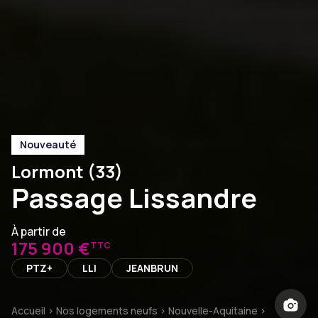
Nouveauté
Lormont (33)
Passage Lissandre
À partir de
175 900 €
TTC
PTZ+
LLI
JEANBRUN
Accueil
>
Nos logements neufs
>
Nouvelle-Aquitaine
>