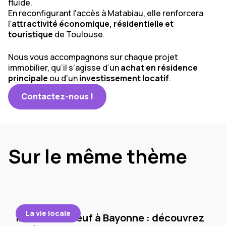
fluide.
En reconfigurant l’accès à Matabiau, elle renforcera
l’
attractivité économique, résidentielle et
touristique
de Toulouse.
Nous vous accompagnons sur chaque projet
immobilier, qu’il s’agisse d’un
achat en résidence
principale
ou d’un
investissement locatif
.
Contactez-nous !
Sur le même thème
La vie locale
Immobilier neuf à Bayonne : découvrez