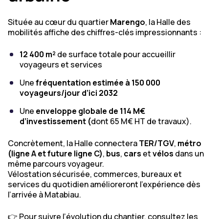
Située au cœur du quartier
Marengo
, la Halle des
mobilités affiche des chiffres-clés impressionnants :
12 400 m²
de surface totale pour accueillir
voyageurs et services
Une
fréquentation estimée à 150 000
voyageurs/jour d’ici 2032
Une
enveloppe globale de 114 M€
d’investissement (
dont 65 M€ HT de travaux).
Concrètement, la Halle connectera
TER/TGV
,
métro
(ligne A et future ligne C)
,
bus
,
cars
et
vélos
dans un
même parcours voyageur.
Vélostation sécurisée, commerces, bureaux et
services du quotidien amélioreront l’expérience dès
l’arrivée à Matabiau.
👉 Pour suivre l’évolution du chantier, consultez les