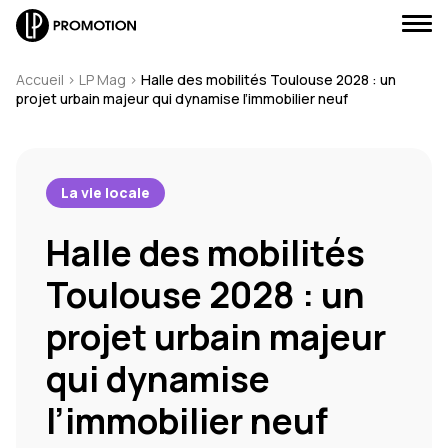
Accueil
>
LP Mag
>
Halle des mobilités Toulouse 2028 : un
projet urbain majeur qui dynamise l’immobilier neuf
J'envoie un message
La vie locale
Halle des mobilités
J'appelle un conseiller
Toulouse 2028 : un
Je suis rappelé(e)
projet urbain majeur
Je prends RDV
qui dynamise
l’immobilier neuf