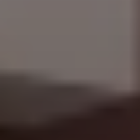
Prénom
*
Email
*
Numéro de téléphone
*
En cochant cette case, j'accepte de recevoir, par email,
téléphone ou SMS, les lettres d'information ainsi que des
propositions commerciales de la part de LP Promotion.