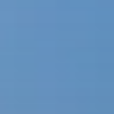
Message
En cochant cette case, j'accepte de recevoir, par email, téléphone
ou SMS, les lettres d'information ainsi que des propositions
commerciales de la part de LP Promotion.