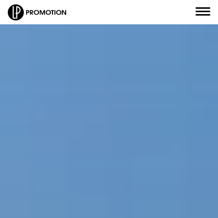
Civilité
*
Nom
*
J'envoie un message
Prénom
*
J'appelle un conseiller
Email
*
Je suis rappelé(e)
Numéro de téléphone
*
Je prends RDV
Objet de votre message
*