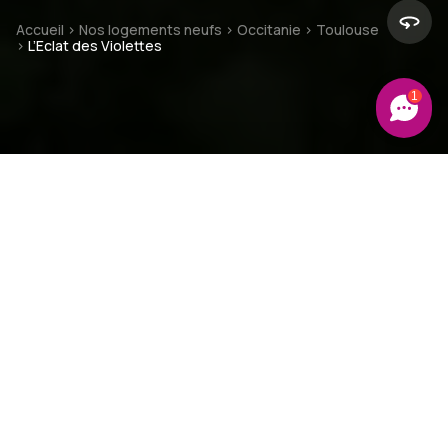
Accueil
>
Nos logements neufs
>
Occitanie
>
Toulouse
>
L’Eclat des Violettes
1
La résidence
Avancement projet
La résidence
Située au nord de Toulouse, la résidence L’Eclat des
Violettes est composée de
10 villas T4 duplex et T5
triplex.
Cette
résidence intimiste
propose une