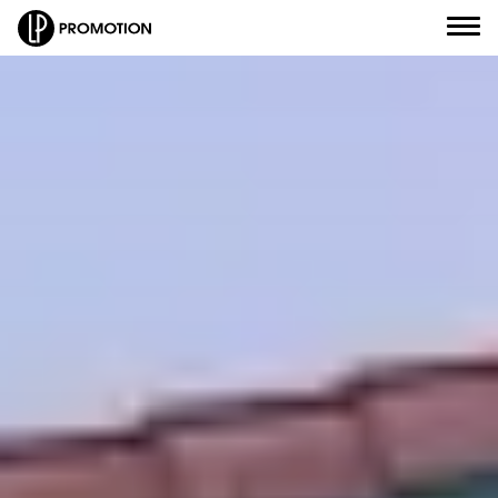
Civilité
*
Nom
*
J'envoie un message
Prénom
*
J'appelle un conseiller
Email
*
Je suis rappelé(e)
Numéro de téléphone
*
Je prends RDV
Objet de votre message
*