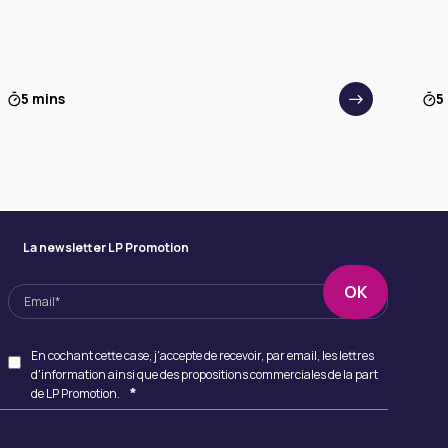
5 mins
5
La newsletter LP Promotion
En cochant cette case, j'accepte de recevoir, par email, les lettres
d'information ainsi que des propositions commerciales de la part
*
de LP Promotion.