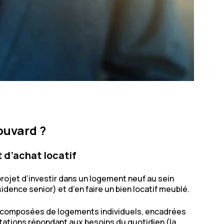
ouvard ?
t d’achat locatif
projet d’investir dans un logement neuf au sein
dence senior) et d’en faire un bien locatif meublé.
s composées de logements individuels, encadrées
stations répondant aux besoins du quotidien (la