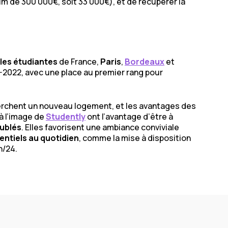
um de 300 000€, soit 33 000€), et de récupérer la
lles étudiantes
de France,
Paris
,
Bordeaux
et
1-2022, avec une place au premier rang pour
herchent un nouveau logement, et les avantages des
à l’image de
Studently
ont l’avantage d’être à
ublés
. Elles favorisent une ambiance conviviale
entiels au quotidien
, comme la mise à disposition
h/24.