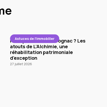
me
Astuces de l’immobilier
Pourquoi investir à Cognac ? Les
atouts de L'Alchimie, une
réhabilitation patrimoniale
d'exception
27 juillet 2026