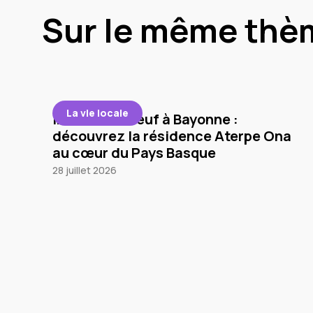
Sur le même thè
La vie locale
Immobilier neuf à Bayonne :
découvrez la résidence Aterpe Ona
au cœur du Pays Basque
28 juillet 2026