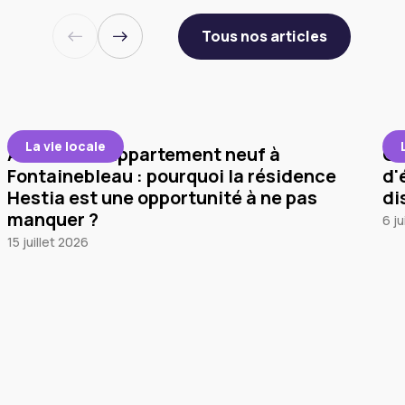
Tous nos articles
La vie locale
Acheter un appartement neuf à
Co
Fontainebleau : pourquoi la résidence
d'
Hestia est une opportunité à ne pas
di
manquer ?
6 ju
15 juillet 2026