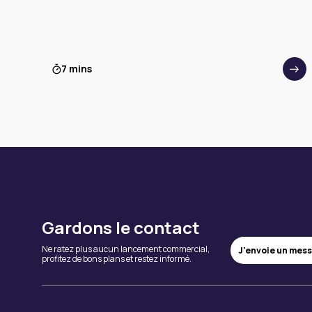
7 mins
Gardons le contact
Ne ratez plus aucun lancement commercial,
J'envoie un mes
profitez de bons plans et restez informé.