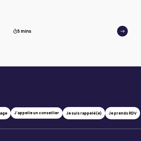
5 mins
J'appelle un conseiller
sage
Je suis rappelé(e)
Je prends RDV