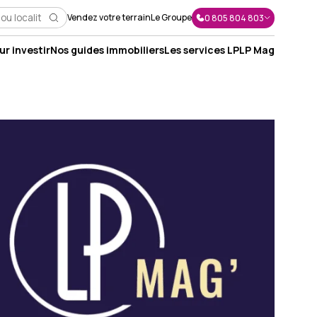
Vendez votre terrain
Le Groupe
0 805 804 803
r investir
Nos guides immobiliers
Les services LP
LP Mag
J'envoie un message
J'appelle un conseiller
Je suis rappelé(e)
Je prends RDV