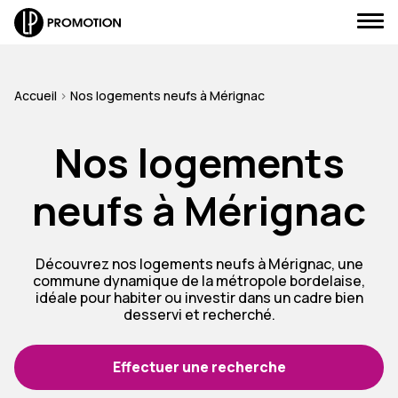
Accueil
>
Nos logements neufs à Mérignac
Localité
Nos logements
J'envoie un message
Pièces
neufs à Mérignac
Sélectionnez...
J'appelle un conseiller
Budget max.
Découvrez nos logements neufs à Mérignac, une
Je suis rappelé(e)
commune dynamique de la métropole bordelaise,
idéale pour habiter ou investir dans un cadre bien
desservi et recherché.
Je prends RDV
Plus de critères
Avant-première, Dernières opportunités, Nouveauté, Livraison
Effectuer une recherche